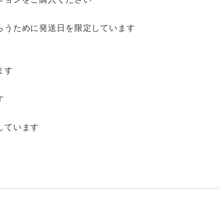
らうために発送日を限定しています
ます
す
しています